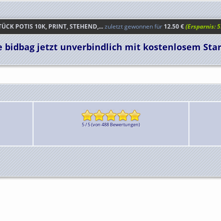
N SCHWEINSTEIGER AUTO BLUE LA...
zuletzt gewonnen für
33.29 €
(Ersparnis:
TÜCK POTIS 10K, PRINT, STEHEND,...
zuletzt gewonnen für
12.50 €
(Ersparnis: 5
TÜCK POTIS 10K, PRINT, STEHEND,...
zuletzt gewonnen für
16.16 €
(Ersparnis: 6
e bidbag jetzt unverbindlich mit kostenlosem St
ST. MBR130T1, SMD-SCHOTTKYDIODE...
zuletzt gewonnen für
6.60 €
(Ersparnis: 
CK DANSAC GX-TRA HAUTSCHUTZRI...
zuletzt gewonnen für
29.00 €
(Ersparnis:
SUPERMODEL - BLOHM & VOSS BV 1...
zuletzt gewonnen für
29.84 €
(Ersparnis: 
N ALTE PULVERMÜHLE GROSSSTADT-...
zuletzt gewonnen für
5.67 €
(Ersparnis
R LASERJET PRO MFP M283FDW N...
zuletzt gewonnen für
500.00 €
(Ersparnis:
5 / 5 (von 488 Bewertungen)
ASONDE 079906262Q NEU ORIGINAL...
zuletzt gewonnen für
9.38 €
(Ersparnis
IEF AUS LAIBACH STADTPOSTEXP....
zuletzt gewonnen für
26.50 €
(Ersparnis: 
IPHONE 15 PRO - 1TB - TITAN N...
zuletzt gewonnen für
535.00 €
(Ersparnis: 2
2 X ASTERIX ALS GLADIATOR / DIE ...
zuletzt gewonnen für
8.00 €
(Ersparnis: 3.
ANSICHTSKARTE DRESDEN NYMPHENB...
zuletzt gewonnen für
6.00 €
(Ersparnis
HINENGEWINDEBOHRER M2 6H HSS ...
zuletzt gewonnen für
2.90 €
(Ersparnis:
AFRICAN TRIBAL SLAVE SHACKLES
zuletzt gewonnen für
35.00 US$
(Ersparnis: