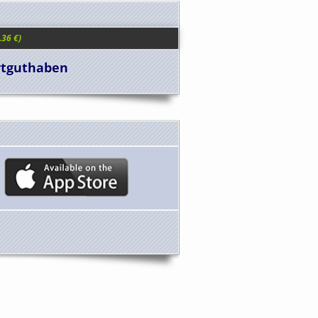
 14.27 €)
.36 €)
.93 €)
artguthaben
2.83 €)
 12.43 €)
12.79 €)
: 2.43 €)
 214.29 €)
: 4.02 €)
11.36 €)
29.29 €)
43 €)
: 2.57 €)
 1.24 €)
 15.00 US$)