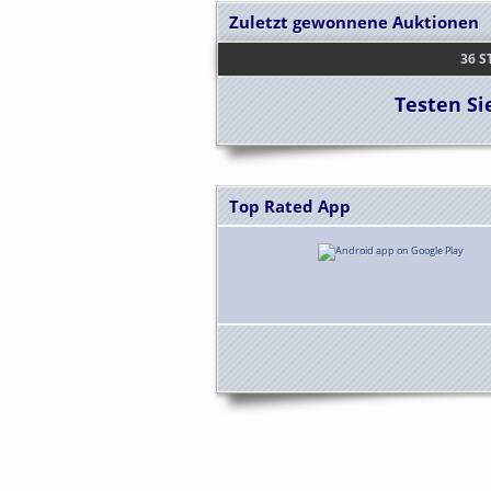
Zuletzt gewonnene Auktionen
BASTIA
36 S
36 S
Testen Si
720 
14 STÜ
1/72 
Top Rated App
DRESDE
HP COLO
LAMBD
REKOBR
APPLE 
MC 
ALTE 
MASC
VINTAGE 