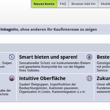
Neues Konto
FAQ
Browser Add-On
Mobil
Bietagent
 Inkognito, ohne anderen Ihr Kaufinteresse zu zeigen
Smart bieten und sparen!
Beste
. Snipen
Sensationeller Schutz vor konkurrierenden Bietern
Günstigs
ver-
und garantierte Anonymität bis vor der Abgabe
mit profe
Ihres Gebotes.
Service.
Intuitive Oberfläche
Zukun
Sauber! Bietgruppen, Importfunktion der
Unser eB
Beobachtungslisten, Auktionen pausieren,
Kundenwu
abe der
Organisation in Listen, Kartenintegration u.v.m.
weiterent
öchste
N KARTE MEWTU EX 163/162 DEUT...
zuletzt gewonnen für
38.50 €
(Ersparnis: