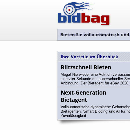
Ihr persönlicher eBay Sniper & 
Bieten Sie vollautomatisch und
Ihre Vorteile im Überblick
Blitzschnell Bieten
Mega! Nie wieder eine Auktion verpassen
in letzter Sekunde mit superschneller Ser
Anbindung. Der Bietagent für eBay 2026
Next-Generation
Bietagent
Vollautomatische dynamische Gebotsabg
Bietagenten. 'Smart Bidding' und AI für h
Zuverlässigkeit.
POKEMO